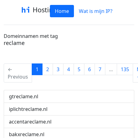
Hostinfo
Home
Wat is mijn IP?
Domeinnamen met tag
reclame
(current)
←
1
2
3
4
5
6
7
…
135
Previous
gtreclame.nl
iplichtreclame.nl
accentareclame.nl
bakxreclame.nl