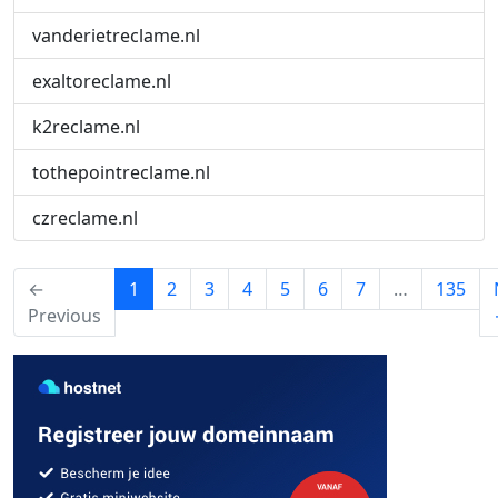
vanderietreclame.nl
exaltoreclame.nl
k2reclame.nl
tothepointreclame.nl
czreclame.nl
(current)
←
1
2
3
4
5
6
7
…
135
Previous