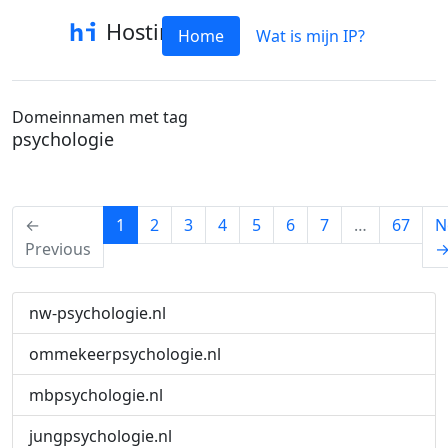
Hostinfo
Home
Wat is mijn IP?
Domeinnamen met tag
psychologie
(current)
←
1
2
3
4
5
6
7
…
67
N
Previous
nw-psychologie.nl
ommekeerpsychologie.nl
mbpsychologie.nl
jungpsychologie.nl