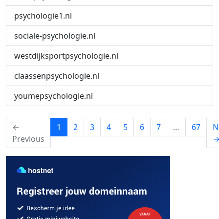
psychologie1.nl
sociale-psychologie.nl
westdijksportpsychologie.nl
claassenpsychologie.nl
youmepsychologie.nl
(current)
←
1
2
3
4
5
6
7
…
67
N
Previous