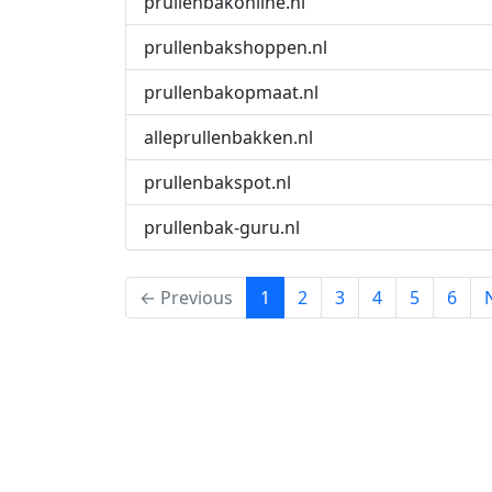
prullenbakonline.nl
prullenbakshoppen.nl
prullenbakopmaat.nl
alleprullenbakken.nl
prullenbakspot.nl
prullenbak-guru.nl
(current)
← Previous
1
2
3
4
5
6