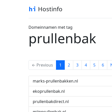
Hostinfo
Domeinnamen met tag
prullenbak
(current)
← Previous
1
2
3
4
5
6
marks-prullenbakken.nl
ekoprullenbak.nl
prullenbakdirect.nl
mijnprullenbak.nl