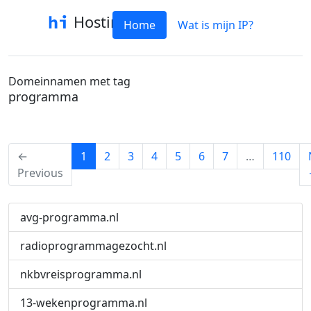
Hostinfo
Home
Wat is mijn IP?
Domeinnamen met tag
programma
(current)
←
1
2
3
4
5
6
7
…
110
Previous
avg-programma.nl
radioprogrammagezocht.nl
nkbvreisprogramma.nl
13-wekenprogramma.nl