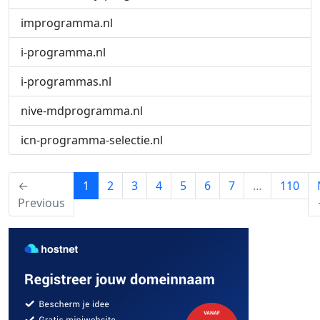
improgramma.nl
i-programma.nl
i-programmas.nl
nive-mdprogramma.nl
icn-programma-selectie.nl
(current)
←
1
2
3
4
5
6
7
…
110
Previous