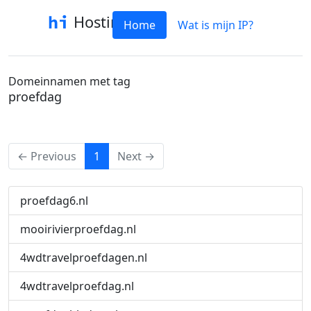
Hostinfo
Home
Wat is mijn IP?
Domeinnamen met tag
proefdag
(current)
← Previous
1
Next →
proefdag6.nl
mooirivierproefdag.nl
4wdtravelproefdagen.nl
4wdtravelproefdag.nl