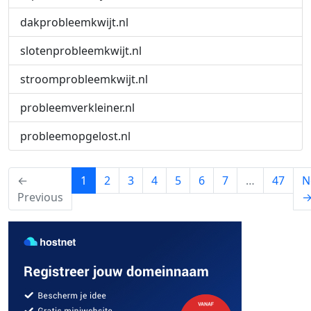
dakprobleemkwijt.nl
slotenprobleemkwijt.nl
stroomprobleemkwijt.nl
probleemverkleiner.nl
probleemopgelost.nl
(current)
←
1
2
3
4
5
6
7
…
47
N
Previous