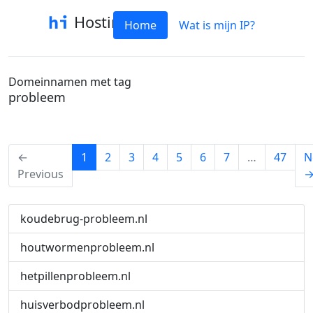
Hostinfo
Home
Wat is mijn IP?
Domeinnamen met tag
probleem
(current)
←
1
2
3
4
5
6
7
…
47
N
Previous
koudebrug-probleem.nl
houtwormenprobleem.nl
hetpillenprobleem.nl
huisverbodprobleem.nl