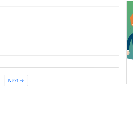
7
Next →