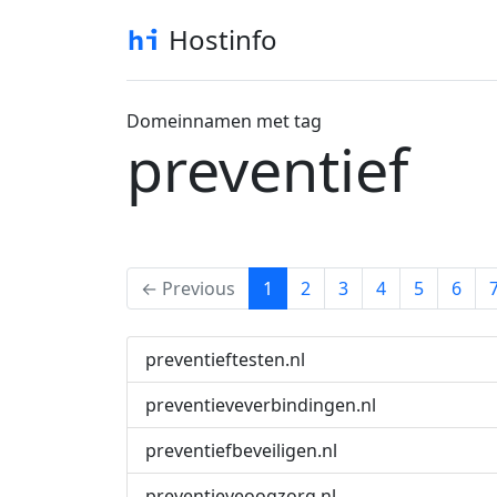
Hostinfo
Domeinnamen met tag
preventief
(current)
← Previous
1
2
3
4
5
6
preventieftesten.nl
preventieveverbindingen.nl
preventiefbeveiligen.nl
preventieveoogzorg.nl