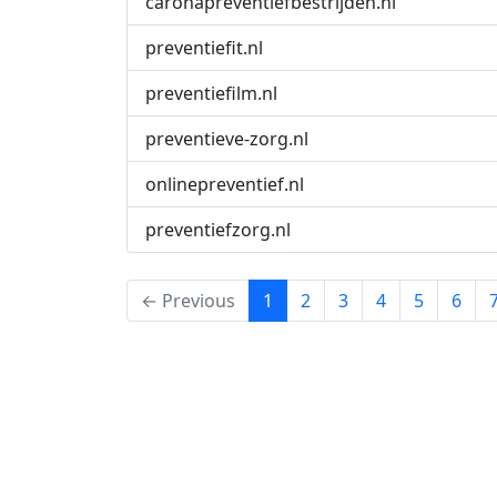
caronapreventiefbestrijden.nl
preventiefit.nl
preventiefilm.nl
preventieve-zorg.nl
onlinepreventief.nl
preventiefzorg.nl
(current)
← Previous
1
2
3
4
5
6