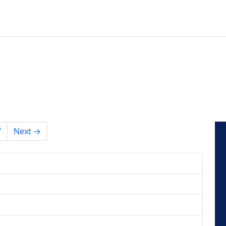
7
Next →