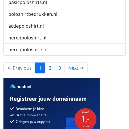
basicpoloshirts.nl
poloshirtbedrukken.nl
actiepoloshirt.nl
herenpoloshirt.nl
herenpoloshirts.nl
(current)
← Previous
1
2
3
Next →