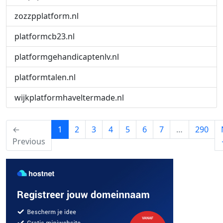
zozzpplatform.nl
platformcb23.nl
platformgehandicaptenlv.nl
platformtalen.nl
wijkplatformhaveltermade.nl
(current)
←
1
2
3
4
5
6
7
…
290
Previous