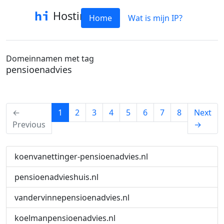
Hostinfo
Home
Wat is mijn IP?
Domeinnamen met tag
pensioenadvies
(current)
←
1
2
3
4
5
6
7
8
Next
Previous
→
koenvanettinger-pensioenadvies.nl
pensioenadvieshuis.nl
vandervinnepensioenadvies.nl
koelmanpensioenadvies.nl