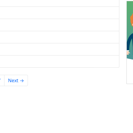
7
Next →