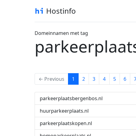
Hostinfo
Domeinnamen met tag
parkeerplaat
(current)
← Previous
1
2
3
4
5
6
parkeerplaatsbergenbos.nl
huurparkeerplaats.nl
parkeerplaatskopen.nl
homoparkeerplaats.nl