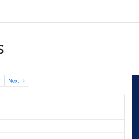
s
7
Next →