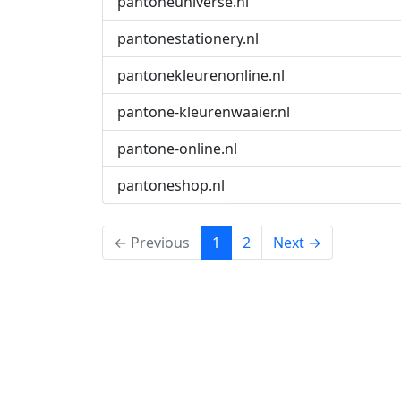
pantoneuniverse.nl
pantonestationery.nl
pantonekleurenonline.nl
pantone-kleurenwaaier.nl
pantone-online.nl
pantoneshop.nl
(current)
← Previous
1
2
Next →