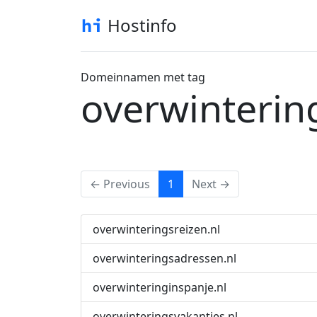
Hostinfo
Domeinnamen met tag
overwinterin
(current)
← Previous
1
Next →
overwinteringsreizen.nl
overwinteringsadressen.nl
overwinteringinspanje.nl
overwinteringsvakanties.nl