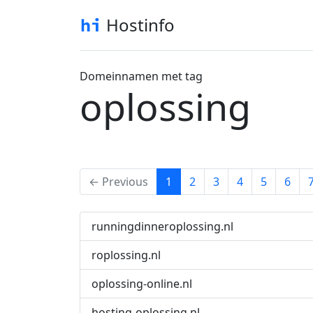
Hostinfo
Domeinnamen met tag
oplossing
(current)
← Previous
1
2
3
4
5
6
runningdinneroplossing.nl
roplossing.nl
oplossing-online.nl
hosting-oplossing.nl