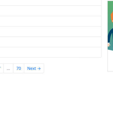
7
…
70
Next →