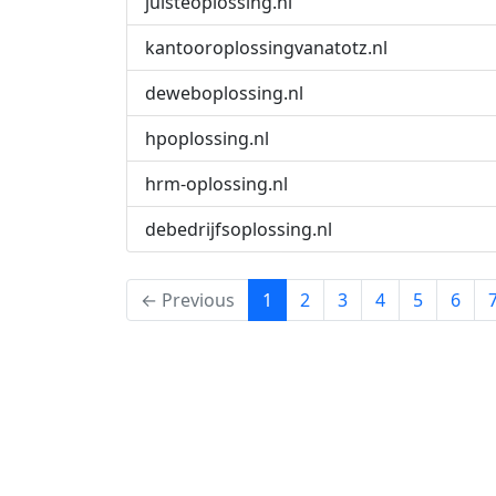
juisteoplossing.nl
kantooroplossingvanatotz.nl
deweboplossing.nl
hpoplossing.nl
hrm-oplossing.nl
debedrijfsoplossing.nl
(current)
← Previous
1
2
3
4
5
6