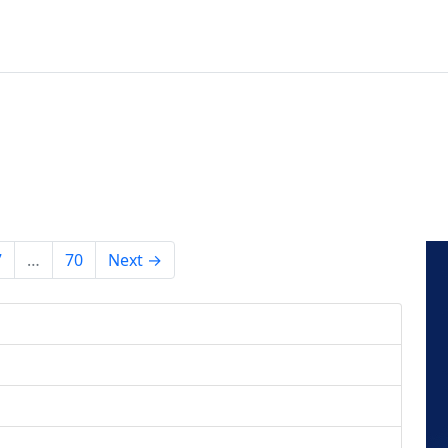
7
…
70
Next →