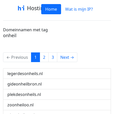
Hostinfo
Home
Wat is mijn IP?
Domeinnamen met tag
onheil
(current)
← Previous
1
2
3
Next →
legerdesonheils.nl
gideonheilbron.nl
plekdesonheils.nl
zoonheiloo.nl