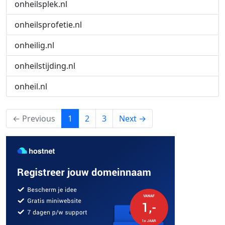
onheilsplek.nl
onheilsprofetie.nl
onheilig.nl
onheilstijding.nl
onheil.nl
(current)
← Previous
1
2
3
Next →