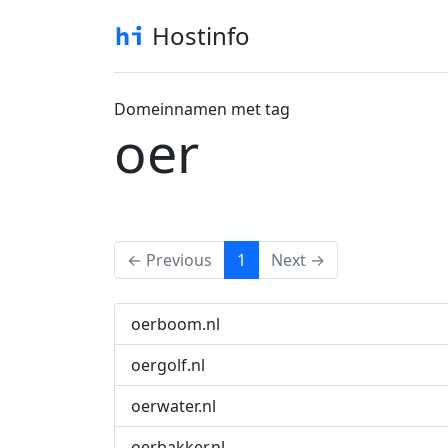
Hostinfo
Domeinnamen met tag
oer
(current)
← Previous
1
Next →
oerboom.nl
oergolf.nl
oerwater.nl
oerbakker.nl