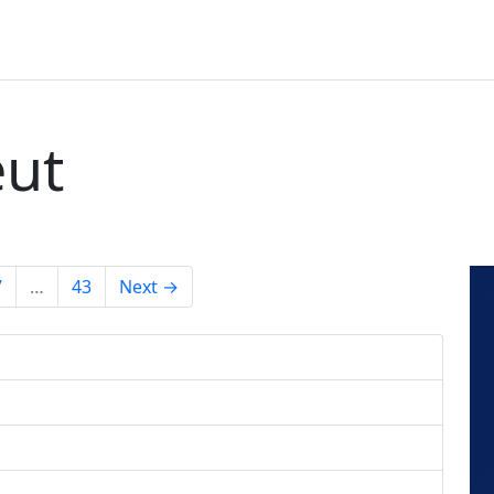
eut
7
…
43
Next →