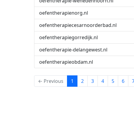
oefentherapie-wehedenhoorn.nl
oefentherapienorg.nl
oefentherapiecesarnoorderbad.nl
oefentherapiegorredijk.nl
oefentherapie-delangewest.nl
oefentherapieobdam.nl
(current)
← Previous
1
2
3
4
5
6