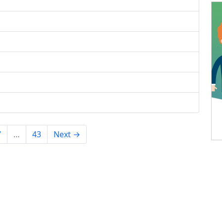
7
…
43
Next →