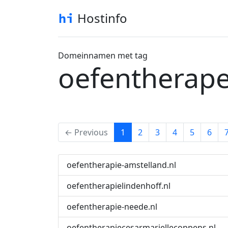
Hostinfo
Domeinnamen met tag
oefentherap
(current)
← Previous
1
2
3
4
5
6
oefentherapie-amstelland.nl
oefentherapielindenhoff.nl
oefentherapie-neede.nl
oefentherapiecesarmariellecoppens.nl