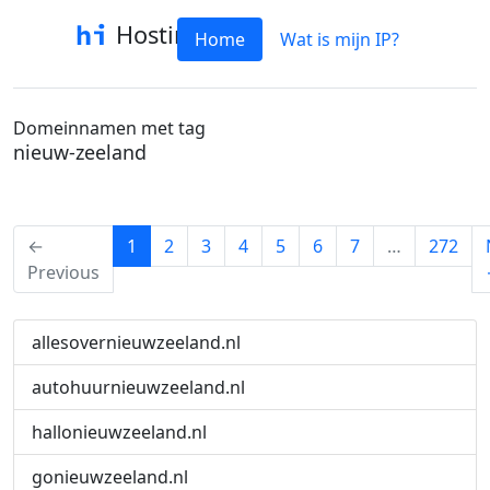
Hostinfo
Home
Wat is mijn IP?
Domeinnamen met tag
nieuw-zeeland
(current)
←
1
2
3
4
5
6
7
…
272
Previous
allesovernieuwzeeland.nl
autohuurnieuwzeeland.nl
hallonieuwzeeland.nl
gonieuwzeeland.nl