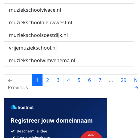
muziekschoolvivace.nl
muziekschoolnieuwwest.nl
muziekschoolsoestdijk.nl
vrijemuziekschool.nl
muziekschoolwimvenema.nl
(current)
←
1
2
3
4
5
6
7
…
29
N
Previous