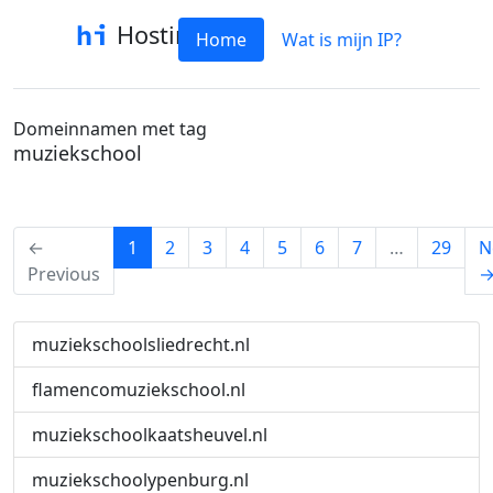
Hostinfo
Home
Wat is mijn IP?
Domeinnamen met tag
muziekschool
(current)
←
1
2
3
4
5
6
7
…
29
N
Previous
muziekschoolsliedrecht.nl
flamencomuziekschool.nl
muziekschoolkaatsheuvel.nl
muziekschoolypenburg.nl