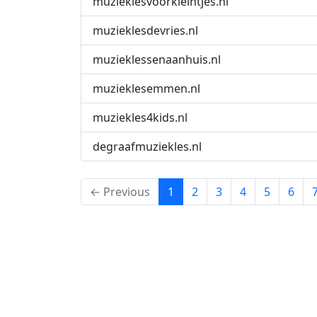
muzieklesvoorkleintjes.nl
muzieklesdevries.nl
muzieklessenaanhuis.nl
muzieklesemmen.nl
muziekles4kids.nl
degraafmuziekles.nl
(current)
← Previous
1
2
3
4
5
6