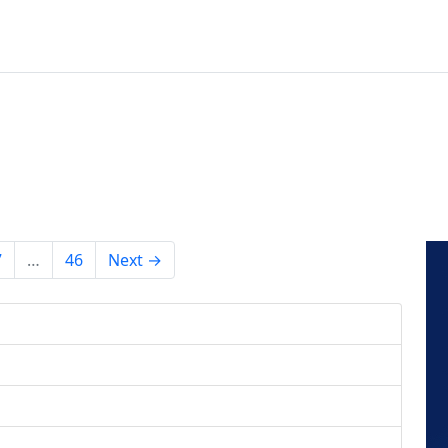
7
…
46
Next →