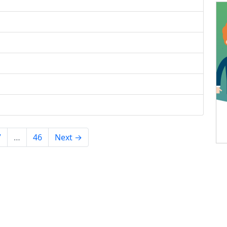
7
…
46
Next →