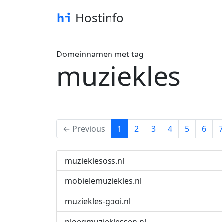
Hostinfo
Domeinnamen met tag
muziekles
(current)
← Previous
1
2
3
4
5
6
muzieklesoss.nl
mobielemuziekles.nl
muziekles-gooi.nl
ploegmuzieklessen.nl