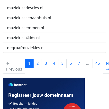
muzieklesdevries.nl
muzieklessenaanhuis.nl
muzieklesemmen.nl
muziekles4kids.nl
degraafmuziekles.nl
(current)
←
1
2
3
4
5
6
7
…
46
N
Previous