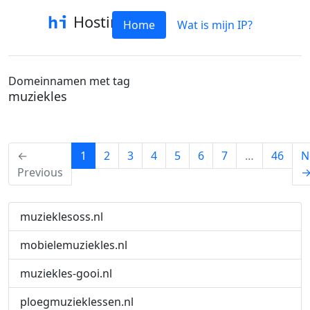
Hostinfo
Home
Wat is mijn IP?
Domeinnamen met tag
muziekles
(current)
←
1
2
3
4
5
6
7
…
46
N
Previous
muzieklesoss.nl
mobielemuziekles.nl
muziekles-gooi.nl
ploegmuzieklessen.nl