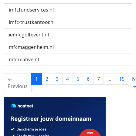
imfcfundservices.nl
imfc-trustkantoor.nl
iemfcgolfevent.nl
mfcmaggenheim.nl
mfcreative.nl
(current)
←
1
2
3
4
5
6
7
…
15
N
Previous