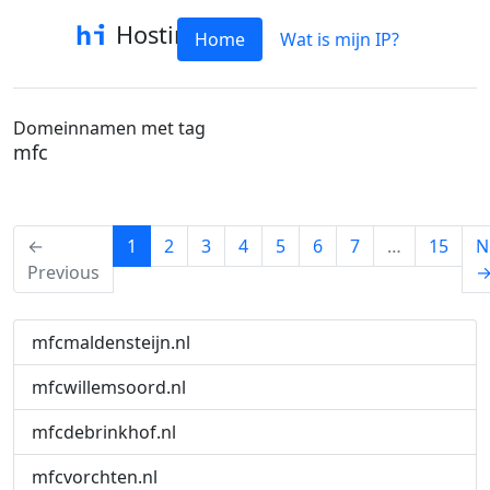
Hostinfo
Home
Wat is mijn IP?
Domeinnamen met tag
mfc
(current)
←
1
2
3
4
5
6
7
…
15
N
Previous
mfcmaldensteijn.nl
mfcwillemsoord.nl
mfcdebrinkhof.nl
mfcvorchten.nl