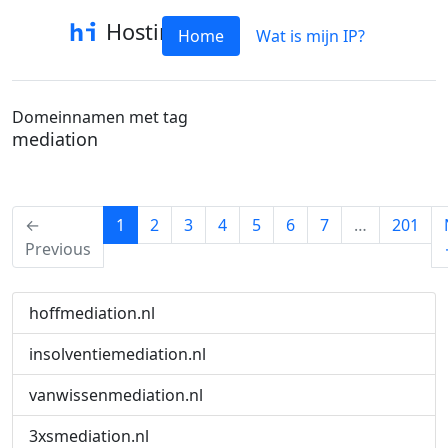
Hostinfo
Home
Wat is mijn IP?
Domeinnamen met tag
mediation
(current)
←
1
2
3
4
5
6
7
…
201
Previous
hoffmediation.nl
insolventiemediation.nl
vanwissenmediation.nl
3xsmediation.nl