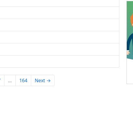
7
…
164
Next →