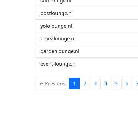
surilounge.nl
postlounge.nl
yololounge.nl
time2lounge.nl
gardenlounge.nl
event-lounge.nl
(current)
← Previous
1
2
3
4
5
6