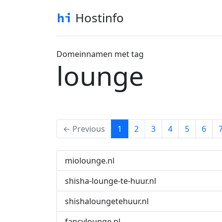
Hostinfo
Domeinnamen met tag
lounge
(current)
← Previous
1
2
3
4
5
6
miolounge.nl
shisha-lounge-te-huur.nl
shishaloungetehuur.nl
fancylounge.nl