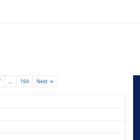
7
…
164
Next →