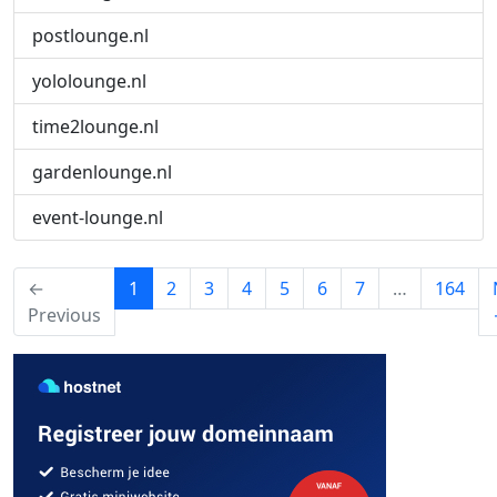
postlounge.nl
yololounge.nl
time2lounge.nl
gardenlounge.nl
event-lounge.nl
(current)
←
1
2
3
4
5
6
7
…
164
Previous