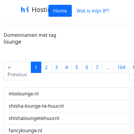
Hostinfo
Home
Wat is mijn IP?
Domeinnamen met tag
lounge
(current)
←
1
2
3
4
5
6
7
…
164
Previous
miolounge.nl
shisha-lounge-te-huur.nl
shishaloungetehuur.nl
fancylounge.nl