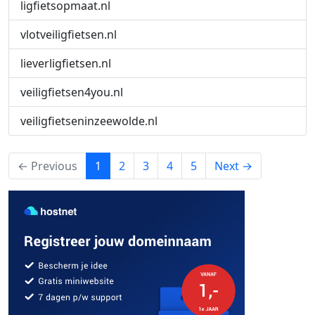
ligfietsopmaat.nl
vlotveiligfietsen.nl
lieverligfietsen.nl
veiligfietsen4you.nl
veiligfietseninzeewolde.nl
(current)
← Previous
1
2
3
4
5
Next →