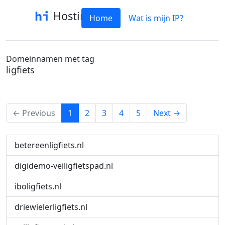
Hostinfo
Home
Wat is mijn IP?
Domeinnamen met tag
ligfiets
(current)
← Previous
1
2
3
4
5
Next →
betereenligfiets.nl
digidemo-veiligfietspad.nl
iboligfiets.nl
driewielerligfiets.nl