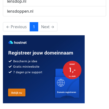
lensdop.nl
lensdoppen.nl
(current)
← Previous
1
Next →