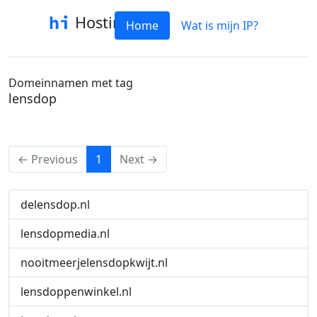
Hostinfo
Home
Wat is mijn IP?
Domeinnamen met tag
lensdop
(current)
← Previous
1
Next →
delensdop.nl
lensdopmedia.nl
nooitmeerjelensdopkwijt.nl
lensdoppenwinkel.nl