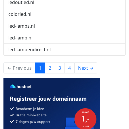
ledoutled.nl
colorled.nl
led-lamps.nl
led-lamp.nl
led-lampendirect.nl
(current)
← Previous
1
2
3
4
Next →