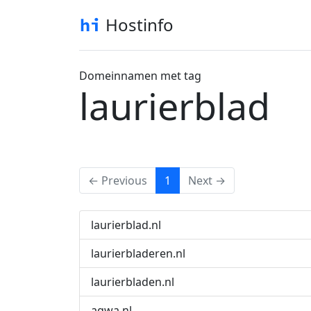
Hostinfo
Domeinnamen met tag
laurierblad
(current)
← Previous
1
Next →
laurierblad.nl
laurierbladeren.nl
laurierbladen.nl
agwa.nl