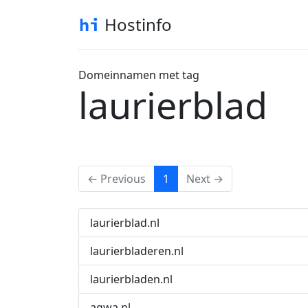
Hostinfo
Domeinnamen met tag
laurierblad
(current)
← Previous
1
Next →
laurierblad.nl
laurierbladeren.nl
laurierbladen.nl
agwa.nl