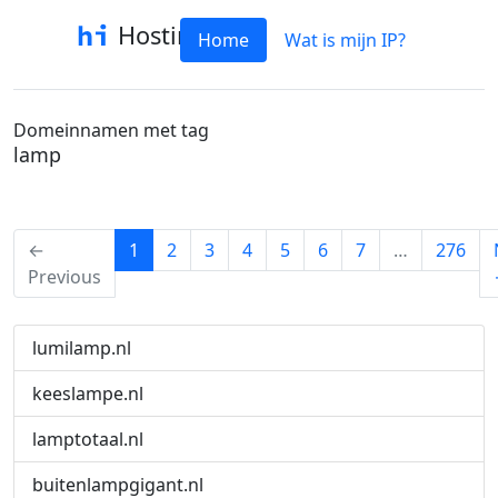
Hostinfo
Home
Wat is mijn IP?
Domeinnamen met tag
lamp
(current)
←
1
2
3
4
5
6
7
…
276
Previous
lumilamp.nl
keeslampe.nl
lamptotaal.nl
buitenlampgigant.nl