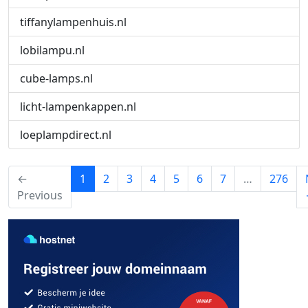
tiffanylampenhuis.nl
lobilampu.nl
cube-lamps.nl
licht-lampenkappen.nl
loeplampdirect.nl
(current)
←
1
2
3
4
5
6
7
…
276
Previous