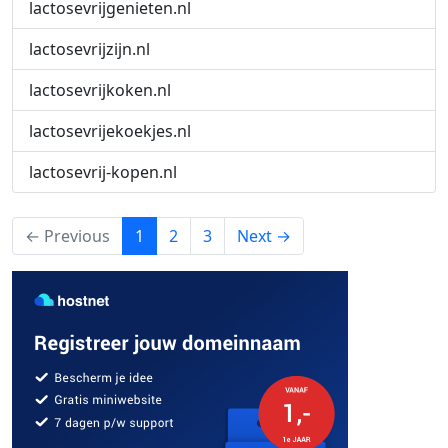
lactosevrijgenieten.nl
lactosevrijzijn.nl
lactosevrijkoken.nl
lactosevrijekoekjes.nl
lactosevrij-kopen.nl
(current)
← Previous
1
2
3
Next →