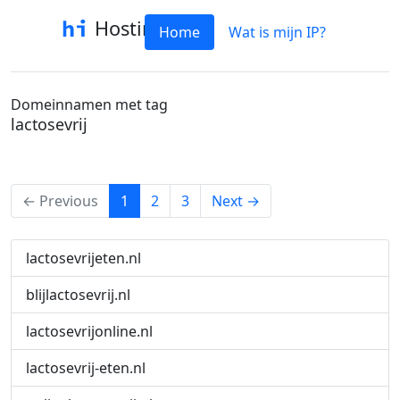
Hostinfo
Home
Wat is mijn IP?
Domeinnamen met tag
lactosevrij
(current)
← Previous
1
2
3
Next →
lactosevrijeten.nl
blijlactosevrij.nl
lactosevrijonline.nl
lactosevrij-eten.nl