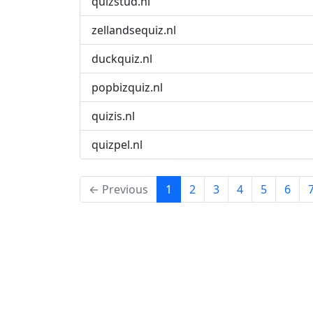
quizstud.nl
zellandsequiz.nl
duckquiz.nl
popbizquiz.nl
quizis.nl
quizpel.nl
(current)
← Previous
1
2
3
4
5
6