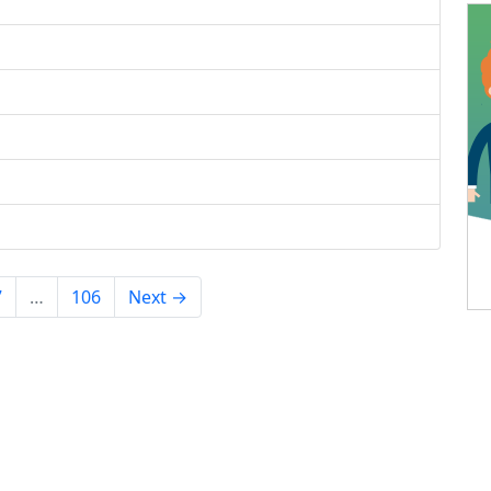
7
…
106
Next →