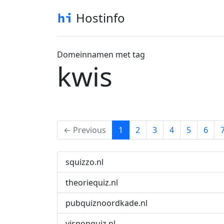
Hostinfo
Domeinnamen met tag
kwis
(current)
← Previous
1
2
3
4
5
6
squizzo.nl
theoriequiz.nl
pubquiznoordkade.nl
vispopquiz.nl