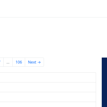
7
…
106
Next →