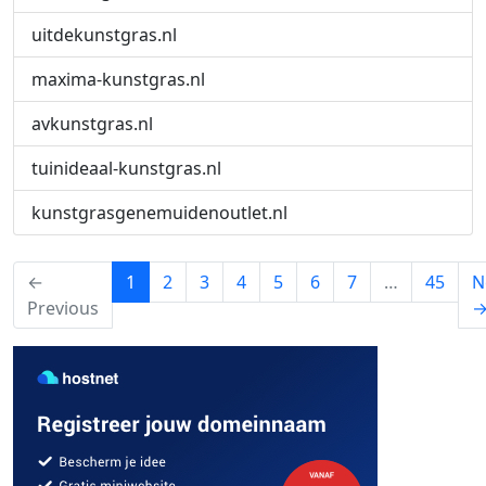
uitdekunstgras.nl
maxima-kunstgras.nl
avkunstgras.nl
tuinideaal-kunstgras.nl
kunstgrasgenemuidenoutlet.nl
(current)
←
1
2
3
4
5
6
7
…
45
N
Previous