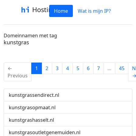
Hostinfo
Home
Wat is mijn IP?
Domeinnamen met tag
kunstgras
(current)
←
1
2
3
4
5
6
7
…
45
N
Previous
kunstgrassendirect.nl
kunstgrasopmaat.nl
kunstgrashasselt.nl
kunstgrasoutletgenemuiden.nl