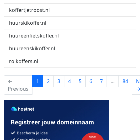
koffertjetroost.nl
huurskikoffer.nl
huureenfietskoffer.nl
huureenskikoffer.nl
rolkoffers.nl
(current)
←
1
2
3
4
5
6
7
…
84
N
Previous