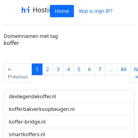
Hostinfo
Home
Wat is mijn IP?
Domeinnamen met tag
koffer
(current)
←
1
2
3
4
5
6
7
…
84
N
Previous
devliegendekoffer.nl
kofferbakverkoopbeugen.nl
koffer-bridge.nl
smartkoffers.nl