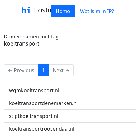
Hostinfo
Home
Wat is mijn IP?
Domeinnamen met tag
koeltransport
(current)
← Previous
1
Next →
wgmkoeltransport.nl
koeltransportdenemarken.nl
stiptkoeltransport.nl
koeltransportroosendaal.nl