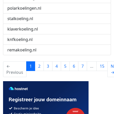
polarkoelingen.nl
stalkoeling.nl
klaverkoeling.nl
knfkoeling.nl
remakoeling.nl
(current)
←
1
2
3
4
5
6
7
…
15
N
Previous