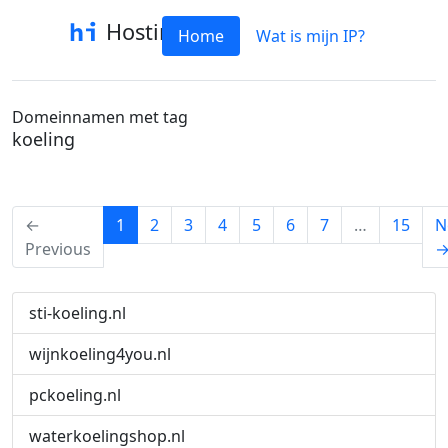
Hostinfo
Home
Wat is mijn IP?
Domeinnamen met tag
koeling
(current)
←
1
2
3
4
5
6
7
…
15
N
Previous
sti-koeling.nl
wijnkoeling4you.nl
pckoeling.nl
waterkoelingshop.nl