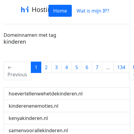
Hostinfo
Home
Wat is mijn IP?
Domeinnamen met tag
kinderen
(current)
←
1
2
3
4
5
6
7
…
134
Previous
hoevertellenwehetdekinderen.nl
kinderenenemoties.nl
kenyakinderen.nl
samenvoorallekinderen.nl