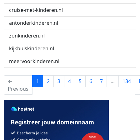
cruise-met-kinderen.nl
antonderkinderen.nl
zonkinderen.nl
kijkbuiskinderen.nl
meervoorkinderen.nl
(current)
←
1
2
3
4
5
6
7
…
134
Previous