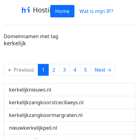
Hostinfo
Home
Wat is mijn IP?
Domeinnamen met tag
kerkelijk
(current)
← Previous
1
2
3
4
5
Next →
kerkelijknieuws.nl
kerkelijkzangkoorstceciliaeys.nl
kerkelijkzangkoormargraten.nl
nieuwkerkelijkpeil.nl