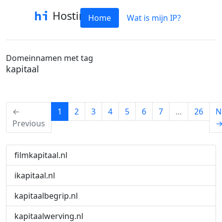
Hostinfo
Home
Wat is mijn IP?
Domeinnamen met tag
kapitaal
(current)
←
1
2
3
4
5
6
7
…
26
N
Previous
filmkapitaal.nl
ikapitaal.nl
kapitaalbegrip.nl
kapitaalwerving.nl