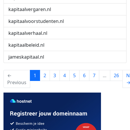
kapitaalvergaren.nl
kapitaalvoorstudenten.nl
kapitaalverhaal.nl
kapitaalbeleid.nl
jameskapitaal.nl
(current)
←
1
2
3
4
5
6
7
…
26
N
Previous