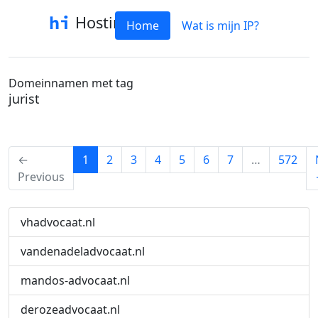
Hostinfo
Home
Wat is mijn IP?
Domeinnamen met tag
jurist
(current)
←
1
2
3
4
5
6
7
…
572
Previous
vhadvocaat.nl
vandenadeladvocaat.nl
mandos-advocaat.nl
derozeadvocaat.nl