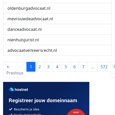
oldenburgadvocaat.nl
mevrouwdeadvocaat.nl
danceadvocaat.nl
nienhuisjurist.nl
advocaatverkeersrecht.nl
(current)
←
1
2
3
4
5
6
7
…
572
Previous