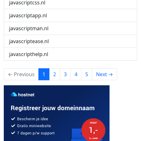
javascriptcss.nl
javascriptapp.nl
javascriptman.nl
javascriptease.nl
javascripthelp.nl
(current)
← Previous
1
2
3
4
5
Next →