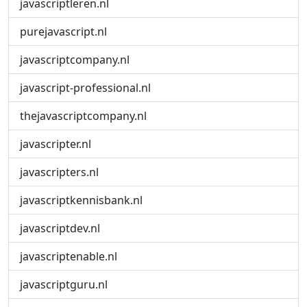
javascriptleren.nl
purejavascript.nl
javascriptcompany.nl
javascript-professional.nl
thejavascriptcompany.nl
javascripter.nl
javascripters.nl
javascriptkennisbank.nl
javascriptdev.nl
javascriptenable.nl
javascriptguru.nl