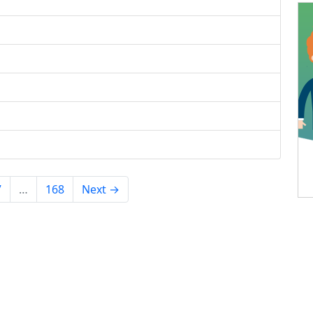
7
…
168
Next →