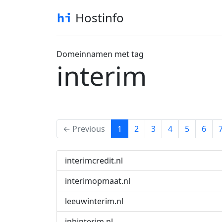
Hostinfo
Domeinnamen met tag
interim
(current)
← Previous
1
2
3
4
5
6
interimcredit.nl
interimopmaat.nl
leeuwinterim.nl
jnbinterim.nl