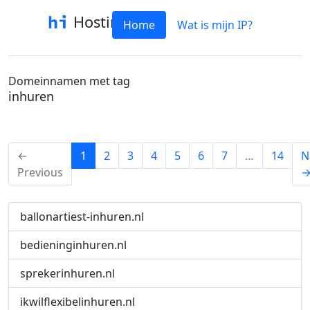
Hostinfo
Home
Wat is mijn IP?
Domeinnamen met tag
inhuren
(current)
←
1
2
3
4
5
6
7
…
14
N
Previous
ballonartiest-inhuren.nl
bedieninginhuren.nl
sprekerinhuren.nl
ikwilflexibelinhuren.nl