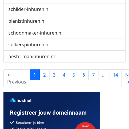
schilder-inhuren.nl
pianistinhuren.nl
schoonmaker-inhuren.nl
suikerspinhuren.nl
oestermaninhuren.nl
(current)
←
1
2
3
4
5
6
7
…
14
N
Previous