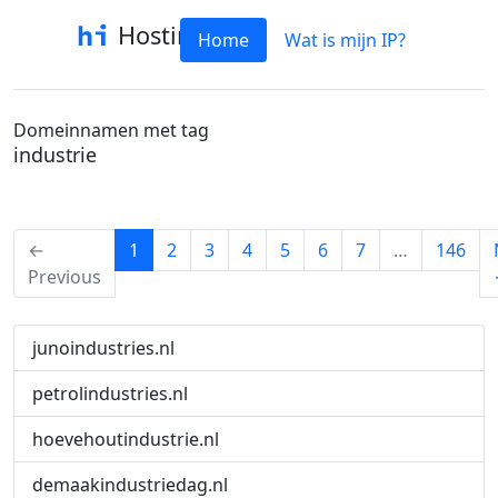
Hostinfo
Home
Wat is mijn IP?
Domeinnamen met tag
industrie
(current)
←
1
2
3
4
5
6
7
…
146
Previous
junoindustries.nl
petrolindustries.nl
hoevehoutindustrie.nl
demaakindustriedag.nl