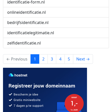
identificatie-form.nl
onlineidentificatie.nl
bedrijfsidentificatie.nl
identificatielegitimatie.nl
zelfidentificatie.nl
(current)
← Previous
1
2
3
4
5
Next →