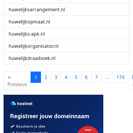
huwelijksarrangement.nl
huwelijkopmaat.nl
huwelijks-apk.nl
huwelijkorganisator.nl
huwelijkdraaiboek.nl
(current)
←
1
2
3
4
5
6
7
…
174
Previous