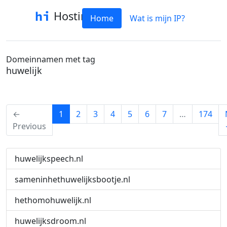
Hostinfo
Home
Wat is mijn IP?
Domeinnamen met tag
huwelijk
(current)
←
1
2
3
4
5
6
7
…
174
Previous
huwelijkspeech.nl
sameninhethuwelijksbootje.nl
hethomohuwelijk.nl
huwelijksdroom.nl