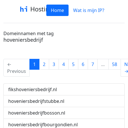
Hostinfo
Home
Wat is mijn IP?
Domeinnamen met tag
hoveniersbedrijf
(current)
←
1
2
3
4
5
6
7
…
58
N
Previous
fikshoveniersbedrijf.nl
hoveniersbedrijfstubbe.nl
hoveniersbedrijfbosson.nl
hoveniersbedrijfbourgondien.nl