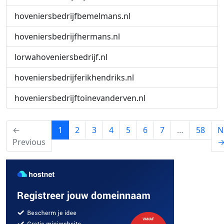
hoveniersbedrijfbemelmans.nl
hoveniersbedrijfhermans.nl
lorwahoveniersbedrijf.nl
hoveniersbedrijferikhendriks.nl
hoveniersbedrijftoinevanderven.nl
(current)
←
1
2
3
4
5
6
7
…
58
N
Previous