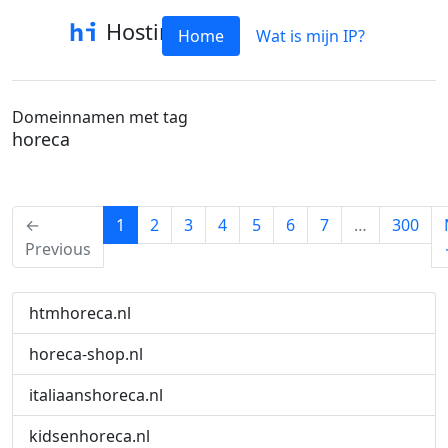
Hostinfo
Home
Wat is mijn IP?
Domeinnamen met tag
horeca
(current)
←
1
2
3
4
5
6
7
…
300
Previous
htmhoreca.nl
horeca-shop.nl
italiaanshoreca.nl
kidsenhoreca.nl