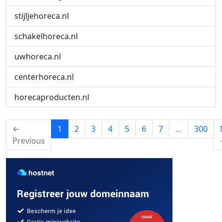
stijljehoreca.nl
schakelhoreca.nl
uwhoreca.nl
centerhoreca.nl
horecaproducten.nl
(current)
←
1
2
3
4
5
6
7
…
300
Previous