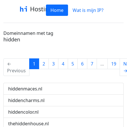
Hostinfo
Home
Wat is mijn IP?
Domeinnamen met tag
hidden
(current)
←
1
2
3
4
5
6
7
…
19
N
Previous
hiddenmaces.nl
hiddencharms.nl
hiddencolor.nl
thehiddenhouse.nl