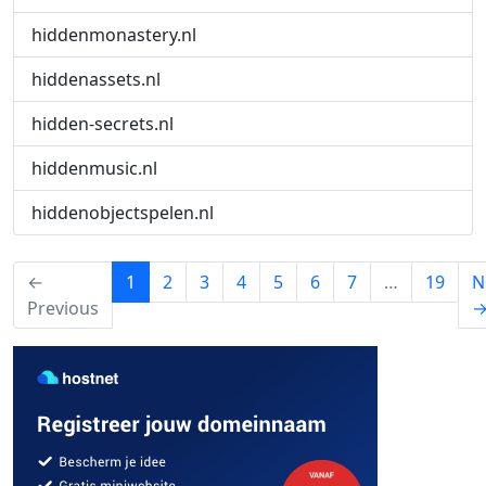
hiddenmonastery.nl
hiddenassets.nl
hidden-secrets.nl
hiddenmusic.nl
hiddenobjectspelen.nl
(current)
←
1
2
3
4
5
6
7
…
19
N
Previous